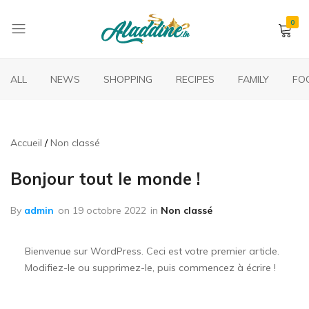
0
Aladdine
Vente
des
ALL
NEWS
SHOPPING
RECIPES
FAMILY
FO
produits
alimentaires
en
ligne
Accueil
Non classé
Bonjour tout le monde !
By
admin
on
19 octobre 2022
in
Non classé
Bienvenue sur WordPress. Ceci est votre premier article.
Modifiez-le ou supprimez-le, puis commencez à écrire !