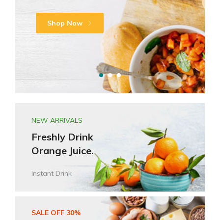
Made with nuatural ingredients
$39.00
Shop Now
Shop Now
Shop Now
NEW ARRIVALS
Freshly Drink
Orange Juice.
Instant Drink
SALE OFF 30%